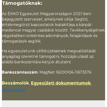
Támogatóknak:
Az ÉKKŐ Egyesület Magyarországon 2021-ben
bejegyzett szervezet, amelynek célja: Segítő,
értékmegőrző kapcsolatok kialakítása a kárpát-
medencei magyar családok között. Tevékenységének
végzésében önkéntes adományok, felajánlások és
támogatások segítik.
Ha egyesületünk célkitűzéseinek megvalósítását
anyagilag szeretné támogatni, hozzájárulását az
alábbi bankszámlára kérjük átutalni:
Bankszámlaszám
: MagNet 16200106-11673576
Beszámolók
,
Egyesületi dokumentumok
,
Alapszabály