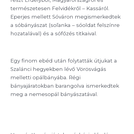
természetesen Felvidékről – Kassáról.
Eperjes mellett Sóváron megismerkedtek
a sóbányászat (soľanka – sóoldat felszínre
hozatalával) és a sófőzés titkaival.
Egy finom ebéd után folytatták útjukat a
Szalánci hegyekben lévő Vörösvágás
melletti opálbányába. Régi
bányajáratokban barangolva ismerkedtek
meg a nemesopál bányászatával.