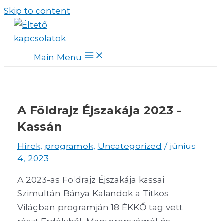
Skip to content
Main Menu
A Földrajz Éjszakája 2023 -
Kassán
Hírek
,
programok
,
Uncategorized
/
június
4, 2023
A 2023-as Földrajz Éjszakája kassai
Szimultán Bánya Kalandok a Titkos
Világban programján 18 ÉKKŐ tag vett
részt Erdélyből, Magyarországról és