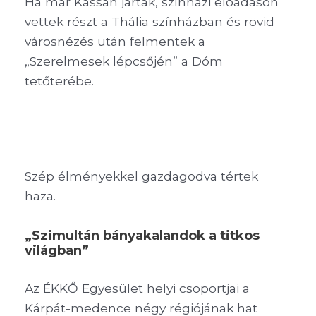
Ha már Kassán jártak, színházi előadáson
vettek részt a Thália színházban és rövid
városnézés után felmentek a
„Szerelmesek lépcsőjén” a Dóm
tetőterébe.
Szép élményekkel gazdagodva tértek
haza.
„Szimultán bányakalandok a titkos
világban”
Az ÉKKŐ Egyesület helyi csoportjai a
Kárpát-medence négy régiójának hat